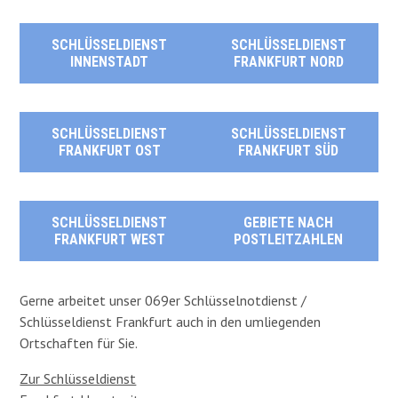
SCHLÜSSELDIENST
SCHLÜSSELDIENST
INNENSTADT
FRANKFURT NORD
SCHLÜSSELDIENST
SCHLÜSSELDIENST
FRANKFURT OST
FRANKFURT SÜD
SCHLÜSSELDIENST
GEBIETE NACH
FRANKFURT WEST
POSTLEITZAHLEN
Gerne arbeitet unser 069er Schlüsselnotdienst /
Schlüsseldienst Frankfurt auch in den umliegenden
Ortschaften für Sie.
Zur Schlüsseldienst