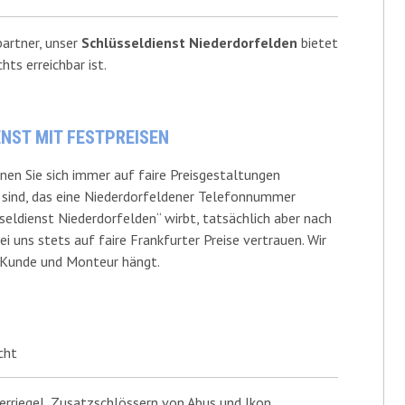
partner, unser
Schlüsseldienst Niederdorfelden
bietet
hts erreichbar ist.
NST MIT FESTPREISEN
nen Sie sich immer auf faire Preisgestaltungen
r sind, das eine Niederdorfeldener Telefonnummer
seldienst Niederdorfelden“ wirbt, tatsächlich aber nach
i uns stets auf faire Frankfurter Preise vertrauen.
Wir
n Kunde und Monteur hängt.
:
cht
rriegel, Zusatzschlössern von Abus und Ikon