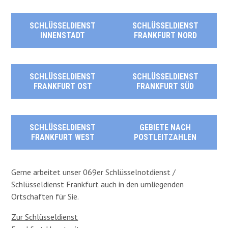
SCHLÜSSELDIENST
SCHLÜSSELDIENST
INNENSTADT
FRANKFURT NORD
SCHLÜSSELDIENST
SCHLÜSSELDIENST
FRANKFURT OST
FRANKFURT SÜD
SCHLÜSSELDIENST
GEBIETE NACH
FRANKFURT WEST
POSTLEITZAHLEN
Gerne arbeitet unser 069er Schlüsselnotdienst /
Schlüsseldienst Frankfurt auch in den umliegenden
Ortschaften für Sie.
Zur Schlüsseldienst