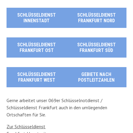
SCHLÜSSELDIENST
SCHLÜSSELDIENST
INNENSTADT
FRANKFURT NORD
SCHLÜSSELDIENST
SCHLÜSSELDIENST
FRANKFURT OST
FRANKFURT SÜD
SCHLÜSSELDIENST
GEBIETE NACH
FRANKFURT WEST
POSTLEITZAHLEN
Gerne arbeitet unser 069er Schlüsselnotdienst /
Schlüsseldienst Frankfurt auch in den umliegenden
Ortschaften für Sie.
Zur Schlüsseldienst